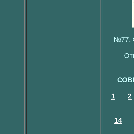
№77. 
От
СОВ
1
2
14