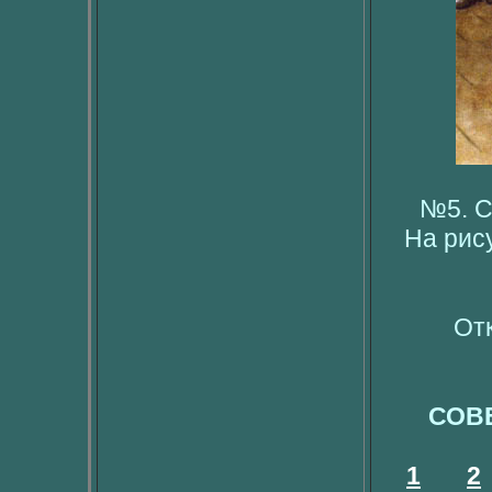
№5. С
На рис
От
СОВ
1
2