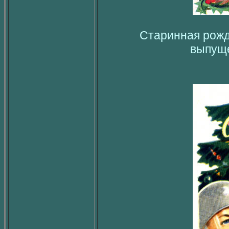
Старинная рожд
выпуще